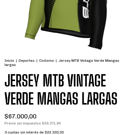
Inicio
|
Deportes
|
Ciclismo
|
Jersey MTB Vintage Verde Mangas
largas
JERSEY MTB VINTAGE
VERDE MANGAS LARGAS
$67.000,00
Precio sin impuestos
$55.371,90
3
cuotas sin interés de
$22.333,33