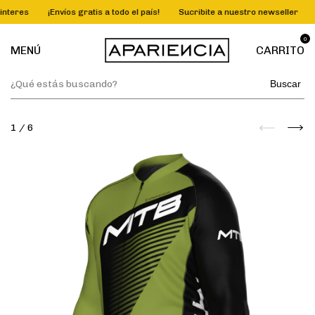
teres
¡Envíos gratis a todo el país!
Sucribite a nuestro newseller
3 
0
MENÚ
CARRITO
Buscar
1
/
6