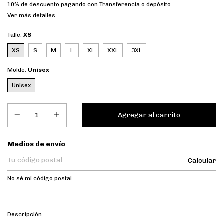
10% de descuento
pagando con Transferencia o depósito
Ver más detalles
Talle:
XS
XS
S
M
L
XL
XXL
3XL
Molde:
Unisex
Unisex
Entregas para el CP:
Medios de envío
Calcular
No sé mi código postal
Descripción