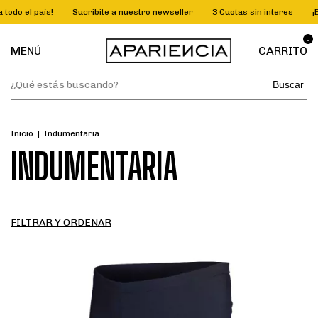
Sucribite a nuestro newseller
3 Cuotas sin interes
¡Envíos gratis a t
0
MENÚ
CARRITO
Buscar
Inicio
|
Indumentaria
INDUMENTARIA
FILTRAR Y ORDENAR