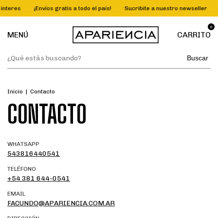
interes
¡Envíos gratis a todo el país!
Sucribite a nuestro newseller
0
MENÚ
CARRITO
Buscar
Inicio
|
Contacto
CONTACTO
WHATSAPP
543816440541
TELÉFONO
+54 381 644-0541
EMAIL
FACUNDO@APARIENCIA.COM.AR