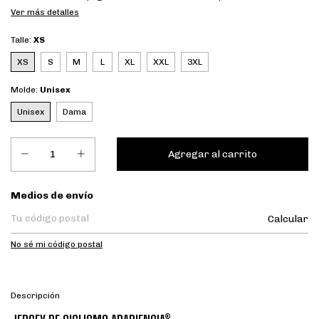
Ver más detalles
Talle:
XS
XS
S
M
L
XL
XXL
3XL
Molde:
Unisex
Unisex
Dama
Entregas para el CP:
Medios de envío
Calcular
No sé mi código postal
Descripción