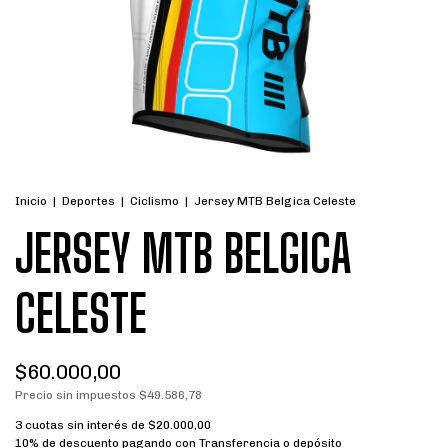
Inicio
|
Deportes
|
Ciclismo
|
Jersey MTB Belgica Celeste
JERSEY MTB BELGICA
CELESTE
$60.000,00
Precio sin impuestos
$49.586,78
3
cuotas sin interés de
$20.000,00
10% de descuento
pagando con Transferencia o depósito