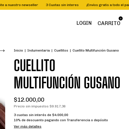
tro newseller
3 Cuotas sin interes
¡Envíos gratis a todo el país!
Suc
0
LOGIN
CARRITO
Inicio
|
Indumentaria
|
Cuellitos
|
Cuellito Multifunción Gusano
CUELLITO
MULTIFUNCIÓN GUSANO
$12.000,00
Precio sin impuestos
$9.917,36
3
cuotas sin interés de
$4.000,00
10% de descuento
pagando con Transferencia o depósito
Ver más detalles