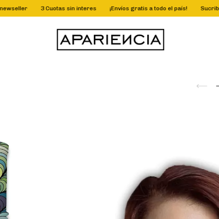
r
3 Cuotas sin interes
¡Envíos gratis a todo el país!
Sucribite a nues