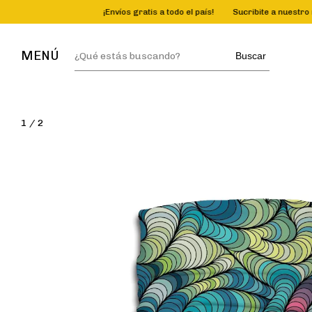
¡Envíos gratis a todo el país!
Sucribite a nuestro newselle
MENÚ
Buscar
1
/
2