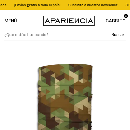
es
¡Envíos gratis a todo el país!
Sucribite a nuestro newseller
3 Cuo
0
MENÚ
CARRITO
Buscar