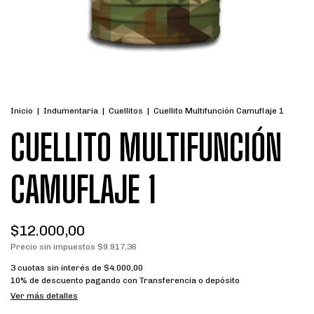
Inicio
|
Indumentaria
|
Cuellitos
|
Cuellito Multifunción Camuflaje 1
CUELLITO MULTIFUNCIÓN
CAMUFLAJE 1
$12.000,00
Precio sin impuestos
$9.917,36
3
cuotas sin interés de
$4.000,00
10% de descuento
pagando con Transferencia o depósito
Ver más detalles