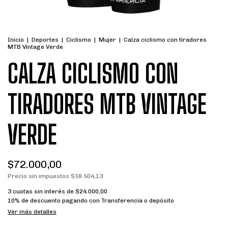
Inicio
|
Deportes
|
Ciclismo
|
Mujer
|
Calza ciclismo con tiradores
MTB Vintage Verde
CALZA CICLISMO CON
TIRADORES MTB VINTAGE
VERDE
$72.000,00
Precio sin impuestos
$59.504,13
3
cuotas sin interés de
$24.000,00
10% de descuento
pagando con Transferencia o depósito
Ver más detalles