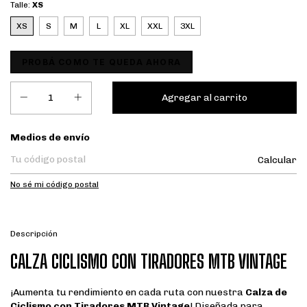
Talle:
XS
XS
S
M
L
XL
XXL
3XL
PROBÁ COMO TE QUEDA AHORA
Entregas para el CP:
Medios de envío
Calcular
No sé mi código postal
Descripción
CALZA CICLISMO CON TIRADORES MTB VINTAGE
¡Aumenta tu rendimiento en cada ruta con nuestra
Calza de
Ciclismo con Tiradores MTB Vintage
! Diseñada para