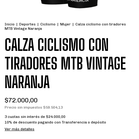
Inicio
|
Deportes
|
Ciclismo
|
Mujer
|
Calza ciclismo con tiradores
MTB Vintage Naranja
CALZA CICLISMO CON
TIRADORES MTB VINTAGE
NARANJA
$72.000,00
Precio sin impuestos
$59.504,13
3
cuotas sin interés de
$24.000,00
10% de descuento
pagando con Transferencia o depósito
Ver más detalles