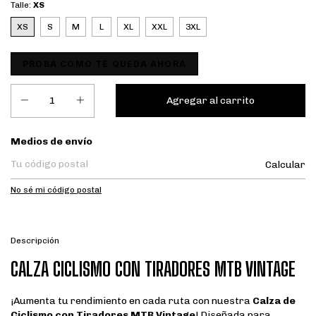
Talle:
XS
XS
S
M
L
XL
XXL
3XL
PROBÁ COMO TE QUEDA AHORA
Entregas para el CP:
Medios de envío
Calcular
No sé mi código postal
Descripción
CALZA CICLISMO CON TIRADORES MTB VINTAGE
¡Aumenta tu rendimiento en cada ruta con nuestra
Calza de
Ciclismo con Tiradores MTB Vintage
! Diseñada para